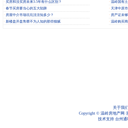
·
买房和没买房未来3-5年有什么区别？
·
温岭国有土
·
春节买房要当心的五大陷阱
·
天津中原市
·
房屋中介市场坑坑洼洼知多少？
·
房产证未够
·
新楼盘开盘售罄不为人知的那些猫腻
·
温岭购买商
关于我
Copyright © 温岭房地产网·
技术支持
台州通