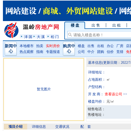
楼 盘
出 售
出 租
泽 国
大 溪
松 门
新闻中
本地楼市
拍卖
实时房价
购房中
楼盘
出售
出租
办公
厂房
店
心
心
热点观察
指南
专题报道
公司
中介
团购
估价
竞猜
免
基本信息
(更新日期：
2022/7
详细地址：
占地面积：
㎡
户型结构：
暂无图片
开 发 商：
查看该公司
>>
楼盘均价：
元/㎡
销售电话：
售楼地址：
项目介绍
详细信息
交通状况
配 套