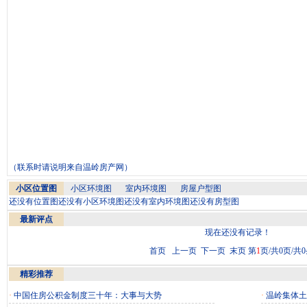
（联系时请说明来自
温岭房产网
）
小区位置图
小区环境图
室内环境图
房屋户型图
还没有位置图
还没有小区环境图
还没有室内环境图
还没有房型图
最新评点
现在还没有记录！
首页 上一页 下一页 末页 第
1
页/共0页/共
精彩推荐
·
中国住房公积金制度三十年：大事与大势
·
温岭集体土