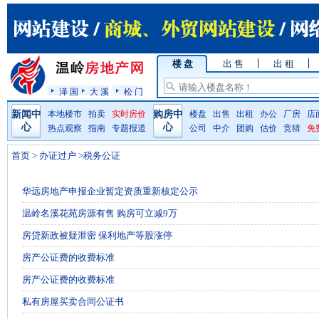
楼 盘
出 售
出 租
泽 国
大 溪
松 门
新闻中
本地楼市
拍卖
实时房价
购房中
楼盘
出售
出租
办公
厂房
店
心
心
热点观察
指南
专题报道
公司
中介
团购
估价
竞猜
免
首页
>
办证过户
>税务公证
华远房地产申报企业暂定资质重新核定公示
温岭名溪花苑房源有售 购房可立减9万
房贷新政被疑泄密 保利地产等股涨停
房产公证费的收费标准
房产公证费的收费标准
私有房屋买卖合同公证书