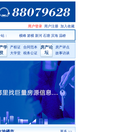
温岭房产
用户登录
用户注册
加入收藏
网手机版
分站：
横峰
箬横
新河
石塘
滨海
温峤
产学
产权证
合同范本
房产论
房产评点
校
坛
大学堂
税务公证
故事访谈
本地楼市
更多 >>