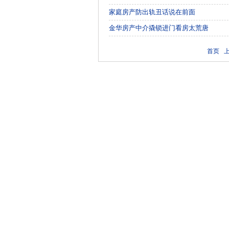
家庭房产防出轨丑话说在前面
金华房产中介撬锁进门看房太荒唐
首页 