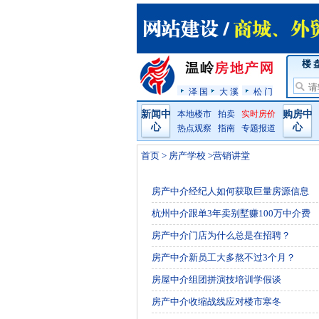
楼 
泽 国
大 溪
松 门
新闻中
本地楼市
拍卖
实时房价
购房中
心
心
热点观察
指南
专题报道
首页
>
房产学校
>营销讲堂
房产中介经纪人如何获取巨量房源信息
杭州中介跟单3年卖别墅赚100万中介费
房产中介门店为什么总是在招聘？
房产中介新员工大多熬不过3个月？
房屋中介组团拼演技培训学假谈
房产中介收缩战线应对楼市寒冬