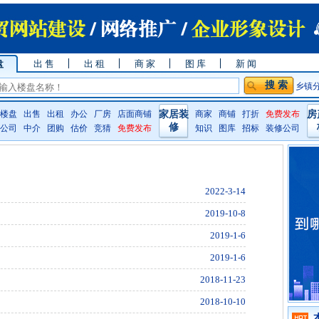
盘
出 售
出 租
商 家
图 库
新 闻
乡镇
楼盘
出售
出租
办公
厂房
店面商铺
家居装
商家
商铺
打折
免费发布
房
修
公司
中介
团购
估价
竞猜
免费发布
知识
图库
招标
装修公司
2022-3-14
2019-10-8
2019-1-6
2019-1-6
2018-11-23
2018-10-10