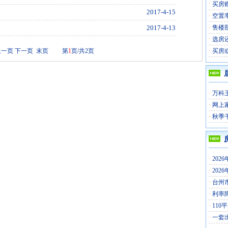
·
买房
2017-4-15
·
空置
2017-4-13
·
售楼
·
选房
上一页
下一页
末页
第
1
页/共2页
·
买房
·
万科
·
网上
·
秋季
·
202
·
202
·
台州
·
利率
·
110
·
一套