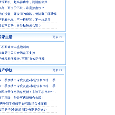
赠送面积，超高得房率，满满的套路！
率高，而房价不跌，谁是接盘侠？
部的沙盘，开发商的套路，都隐藏了哪些秘
还要看电梯，不一样配置，不一样品质！
或者不买房，看沙秋鸭怎么说？
居家生活
更多 >>
王石要健康丰盛地活着
家庭厨房国家食药监不支持
干燥容易便秘 吃“三果”有效防便秘
房产学校
更多 >>
6年一季度楼市深度复盘-市场筑底企稳 二季
6年一季度楼市深度复盘-市场筑底企稳 二季
市区存量住宅信息更新！未竣工项目59个，
降了再降，贷款买房新组合来啦！
平房子到手仅61平 能否取消公摊面积
出租房搭6个厕所 租到奇葩房怎么办