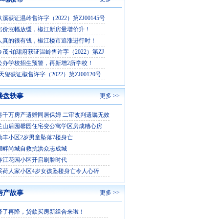
溪获证温岭售许字（2022）第ZJ00145号
房价涨幅放缓，椒江新房量增价升！
人真的很有钱，椒江楼市追涨进行时！
茂·铂珺府获证温岭售许字（2022）第ZJ
公办学校招生预警，再新增2所学校！
天玺获证椒售许字（2022）第ZJ00120号
楼盘轶事
更多 >>
将千万房产遗赠同居保姆 二审改判遗嘱无效
兰山后园馨园住宅变公寓学区房成糟心房
勤丰小区2岁男童坠落7楼身亡
湖畔尚城自救抗洪众志成城
春江花园小区开启刷脸时代
采荷人家小区4岁女孩坠楼身亡令人心碎
房产故事
更多 >>
降了再降，贷款买房新组合来啦！