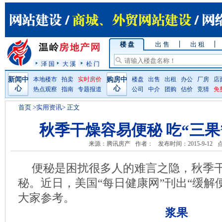
楼 盘
出 售
出 租
泽 国
大 溪
松 门
新闻中
本地楼市
拍卖
实时房价
购房中
楼盘
出售
出租
办公
厂房
店
心
心
热点观察
指南
专题报道
公司
中介
团购
估价
竞猜
免
首页
>实用资讯> 正文
秋季干燥容易便秘 吃“三果
来源：腾讯房产
作者：
发布时间：2015-9-12
便秘是困扰很多人的难言之隐，秋季
秘。近日，美国“每日健康网”刊出“缓解
大家参考。
浆果