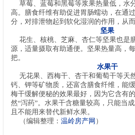
草莓、蓝莓和黑莓等浆果热量低，水
高。膳食纤维有助促进胃肠蠕动，在通
分，对排泄物起到软化湿润的作用，从
坚果
花生、核桃、芝麻、杏仁等坚果也是
源，适量摄取有助通便。坚果热量高，
把。
水果干
无花果、西梅干、杏干和葡萄干等天
钙、钾等矿物质，还富含膳食纤维，能
梅干缓解便秘的效果最好，因为它含有
然“泻药”。水果干含糖量较高，只能当
且不能用来替代新鲜水果。
（编辑整理：
温岭房产网
）