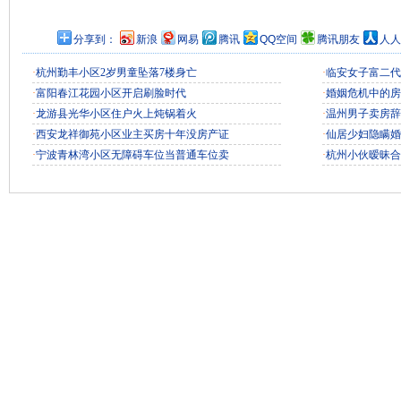
分享到：
新浪
网易
腾讯
QQ空间
腾讯朋友
人人
·
杭州勤丰小区2岁男童坠落7楼身亡
·
临安女子富二代
·
富阳春江花园小区开启刷脸时代
·
婚姻危机中的房
·
龙游县光华小区住户火上炖锅着火
·
温州男子卖房辞
·
西安龙祥御苑小区业主买房十年没房产证
·
仙居少妇隐瞒婚
·
宁波青林湾小区无障碍车位当普通车位卖
·
杭州小伙暧昧合