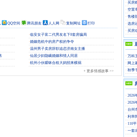
·
买房
·
空置
·
售楼
讯
QQ空间
腾讯朋友
人人网
复制网址
打印
·
选房
·
买房
·
临安女子富二代男友名下8套房骗局
·
婚姻危机中的房产权的争夺
！
·
温州男子卖房辞职追恋济南女主播
第
·
仙居少妇隐瞒婚姻和情人同居
·
万科
·
杭州小伙暧昧合租大妈招来横祸
·
网上
·
秋季
+ 更多情感故事 >>
·
202
·
202
·
台州
·
利率
·
110
·
一套