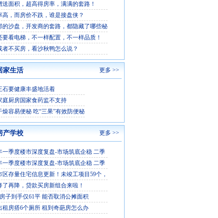
赠送面积，超高得房率，满满的套路！
率高，而房价不跌，谁是接盘侠？
部的沙盘，开发商的套路，都隐藏了哪些秘
还要看电梯，不一样配置，不一样品质！
或者不买房，看沙秋鸭怎么说？
居家生活
更多 >>
王石要健康丰盛地活着
家庭厨房国家食药监不支持
干燥容易便秘 吃“三果”有效防便秘
房产学校
更多 >>
6年一季度楼市深度复盘-市场筑底企稳 二季
6年一季度楼市深度复盘-市场筑底企稳 二季
市区存量住宅信息更新！未竣工项目59个，
降了再降，贷款买房新组合来啦！
平房子到手仅61平 能否取消公摊面积
出租房搭6个厕所 租到奇葩房怎么办