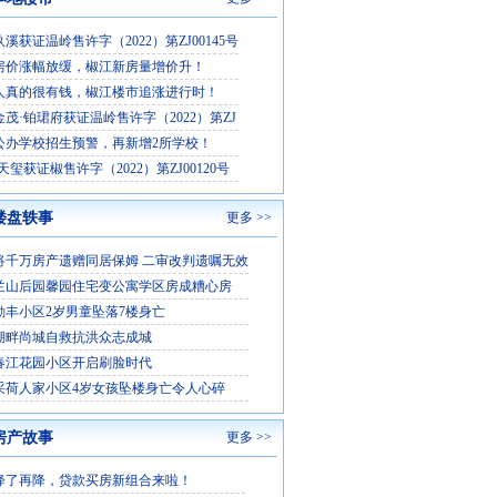
溪获证温岭售许字（2022）第ZJ00145号
房价涨幅放缓，椒江新房量增价升！
人真的很有钱，椒江楼市追涨进行时！
茂·铂珺府获证温岭售许字（2022）第ZJ
公办学校招生预警，再新增2所学校！
天玺获证椒售许字（2022）第ZJ00120号
楼盘轶事
更多 >>
将千万房产遗赠同居保姆 二审改判遗嘱无效
兰山后园馨园住宅变公寓学区房成糟心房
勤丰小区2岁男童坠落7楼身亡
湖畔尚城自救抗洪众志成城
春江花园小区开启刷脸时代
采荷人家小区4岁女孩坠楼身亡令人心碎
房产故事
更多 >>
降了再降，贷款买房新组合来啦！