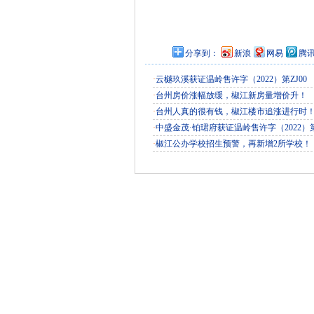
分享到：
新浪
网易
腾
·
云樾玖溪获证温岭售许字（2022）第ZJ00
·
台州房价涨幅放缓，椒江新房量增价升！
·
台州人真的很有钱，椒江楼市追涨进行时
·
中盛金茂·铂珺府获证温岭售许字（2022）
·
椒江公办学校招生预警，再新增2所学校！