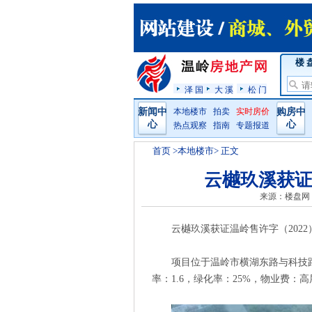
楼 
泽 国
大 溪
松 门
新闻中
本地楼市
拍卖
实时房价
购房中
心
心
热点观察
指南
专题报道
首页
>本地楼市> 正文
云樾玖溪获证温
来源：楼盘网
云樾玖溪获证温岭售许字（2022）第Z
项目位于温岭市横湖东路与科技
率：1.6，绿化率：25%，物业费：