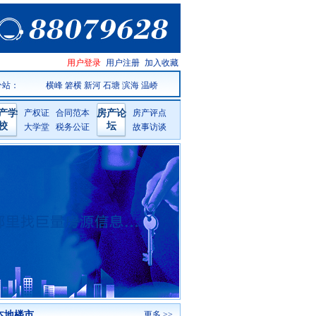
温岭房产
用户登录
用户注册
加入收藏
网手机版
分站：
横峰
箬横
新河
石塘
滨海
温峤
产学
产权证
合同范本
房产论
房产评点
校
坛
大学堂
税务公证
故事访谈
本地楼市
更多 >>