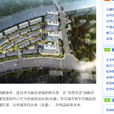
·
云樾玖
·
台州
·
台州
·
中盛金
·
椒江
·
龙湖·
·
丈夫
·
临沂
·
杭州
·
临海
·
富阳
·
杭州
战略板块，提台州大融合进城的桥头堡。在“东西并进”战略目
筑面积约12万方的城东综合体(在建）作为城市新中芯崛起的
樾玖溪，比邻城东综合体（在建），共鸣温岭新未来。
·
利率