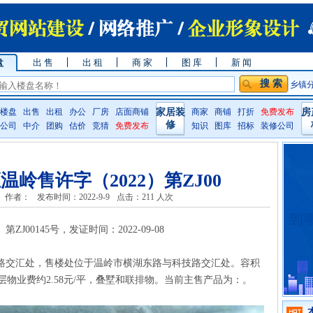
盘
出 售
出 租
商 家
图 库
新 闻
乡镇
楼盘
出售
出租
办公
厂房
店面商铺
家居装
商家
商铺
打折
免费发布
房
修
公司
中介
团购
估价
竞猜
免费发布
知识
图库
招标
装修公司
岭售许字（2022）第ZJ00
作者：
发布时间：2022-9-9
点击：
211 人次
J00145号，发证时间：2022-09-08
路交汇处，售楼处位于温岭市横湖东路与科技路交汇处。容积
高层物业费约2.58元/平，叠墅和联排物。当前主售产品为：。